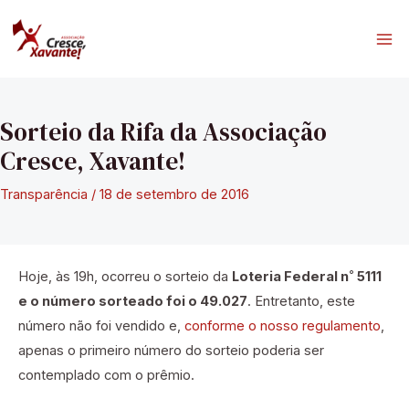
Ir
para
Ma
o
conteúdo
Me
Sorteio da Rifa da Associação
Cresce, Xavante!
Transparência
/
18 de setembro de 2016
Hoje, às 19h, ocorreu o sorteio da
Loteria Federal n˚ 5111
e o número sorteado foi o 49.027
. Entretanto, este
número não foi vendido e,
conforme o nosso regulamento
,
apenas o primeiro número do sorteio poderia ser
contemplado com o prêmio.