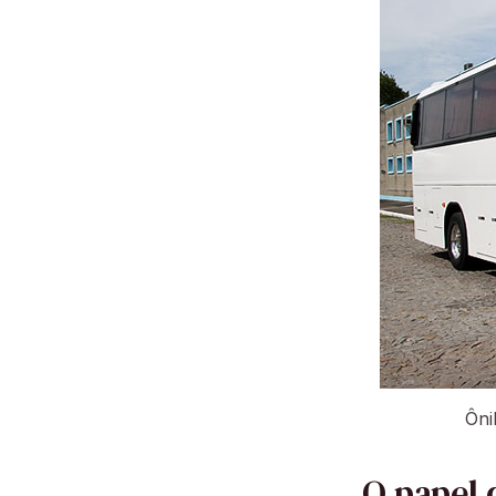
Ôni
O papel 