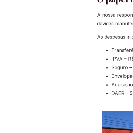
A nossa respons
devidas manut
As despesas inic
Transfer
IPVA – R
Seguro –
Envelopa
Aquisição
DAER – 5