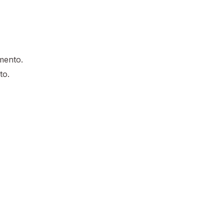
mento.
to.