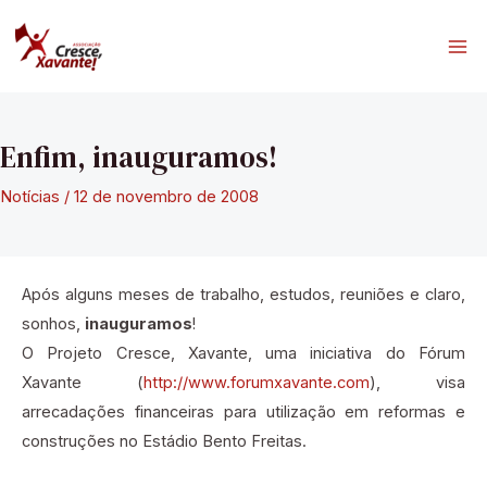
Ir
para
Ma
o
conteúdo
Me
Enfim, inauguramos!
Notícias
/
12 de novembro de 2008
Após alguns meses de trabalho, estudos, reuniões e claro,
sonhos,
inauguramos
!
O Projeto Cresce, Xavante, uma iniciativa do Fórum
Xavante (
http://www.forumxavante.com
), visa
arrecadações financeiras para utilização em reformas e
construções no Estádio Bento Freitas.