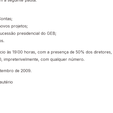
 a seguinte pauta:
Contas;
novos projetos;
Sucessão presidencial do GEB;
os.
nicio às 19:00 horas, com a presença de 50% dos diretores
, impreterivelmente, com qualquer número.
etembro de 2009.
autério