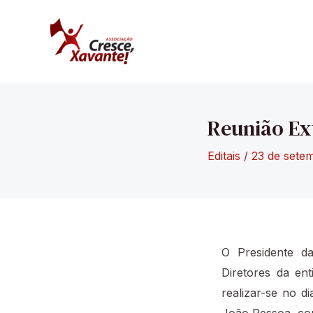
Ir
para
o
conteúdo
Reunião Ex
Editais
/
23 de sete
O Presidente d
Diretores da en
realizar-se no d